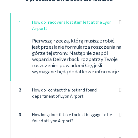
1
How do I recover a lost item left at the Lyon
Airport?
Pierwszą rzeczą, którą musisz zrobić,
jest przesłanie formularza roszczenia na
górze tej strony. Następnie zespół
wsparcia Deliverback rozpatrzy Twoje
roszczenie i powiadomi Cię, jeśli
wymagane będą dodatkowe informacje.
2
How do I contact the lost and found
department of Lyon Airport
3
How long does it take for lost baggage to be
found at Lyon Airport?