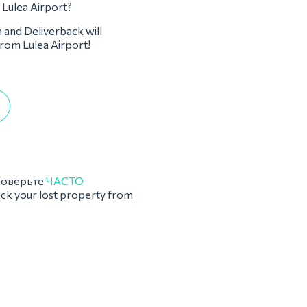
 Lulea Airport?
m and Deliverback will
from Lulea Airport!
роверьте
ЧАСТО
ack your lost property from