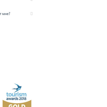
т мне?