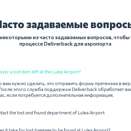
Часто задаваемые вопрос
 некоторыми из часто задаваемых вопросов, чтобы 
процессе Deliverback для аэропорта
ver a lost item left at the Lulea Airport?
о вам нужно сделать, это отправить форму претензии в вер
После этого служба поддержки Deliverback обработает ва
ас, если потребуется дополнительная информация.
tact the lost and found department of Lulea Airport
s it take for lost baggage to be found at Lulea Airport?