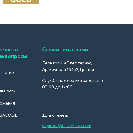
и часто
Свяжитесь с нами
е вопросы
Леонтос 4 и Элефтериас,
Аргируполи 16452, Греция
азвитие
Служба поддержки работает с
09:00 до 17:00
льности
ложения
АВАЕМЫЕ
Для отелей:
support@deliverback.com