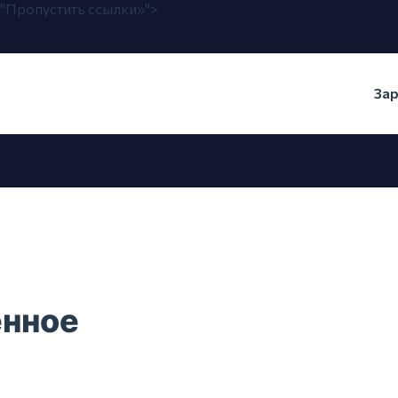
ню "Пропустить ссылки»">
Зар
енное