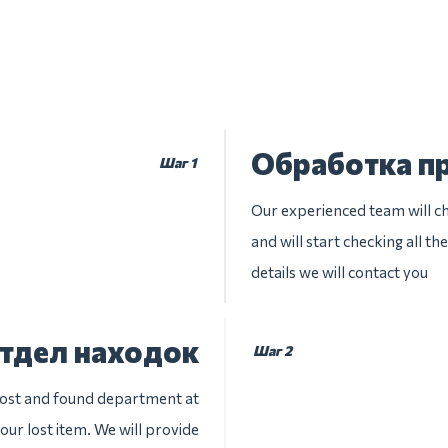
Обработка п
Шаг 1
Our experienced team will che
and will start checking all t
details we will contact you
отдел находок
Шаг 2
 lost and found department at
your lost item. We will provide