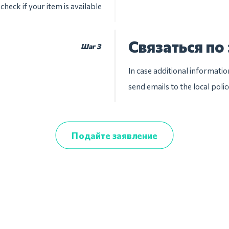
check if your item is available
Связаться по
Шаг 3
In case additional informatio
send emails to the local pol
Подайте заявление