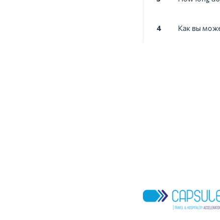
4
Как вы може