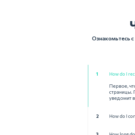
Ознакомьтесь с
1
How do I reco
Первое, чт
страницы. 
уведомит в
2
How do I con
3
How long doe