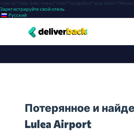
<nav id="skip-links-menu" role="navigation" aria-label="Ме
Зарегистрируйте свой отель
Русский
Потерянное и найд
Lulea Airport